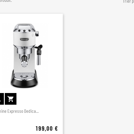
 produit.
Trier p


ine Expresso Dedica...
199,00 €