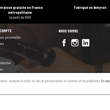
ivraison gratuite en France
Fabriqué en Aveyron
métropolitaine
(à partir de 60€)
 COMPTE
NOUS SUIVRE
ions personnelles
des
réduction
tes
Mentions légales
-
Conditions générales de vente
-
RGPD
tion, analyser le trafic du site et personnaliser le contenu et les publicités.
En sav
© 2026 - Torrefacteur Aveyron. Site développé par Linov