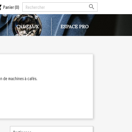

_cart
Panier
(0)
CADEAUX
ESPACE PRO
ion de machines à cafés.