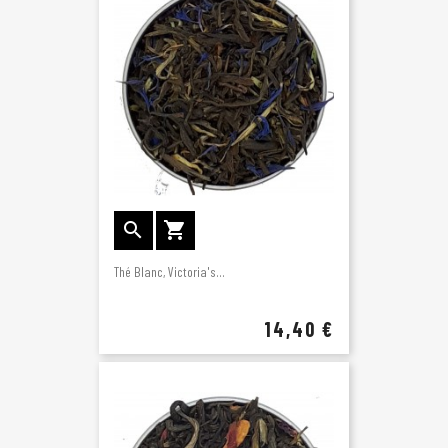


Thé Blanc, Victoria's...
14,40 €