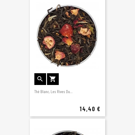


Thé Blanc, Les Rives Du...
14,40 €