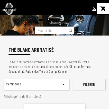
shopping_cart

MENU
THÉ BLANC AROMATISÉ
Le Café du Marché, torréfacteur artisanal dans l'Aveyron (12), vous
présente sa sélection de
thés
blancs aromatisés
Christine Dattner
,
Essentiel thé
,
Palais des Thés
et
George Cannon
.
Pertinence

FILTRER
Affichage 1-6 de 6 article(s)