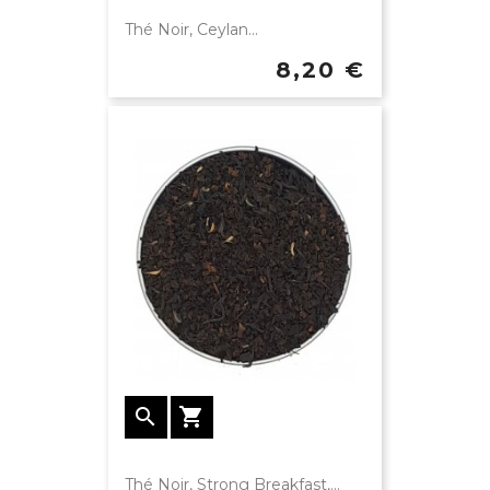
Thé Noir, Ceylan...
8,20 €


Thé Noir, Strong Breakfast,...