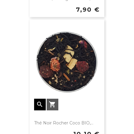
7,90 €


Thé Noir Rocher Coco BIO,...
10,10 €