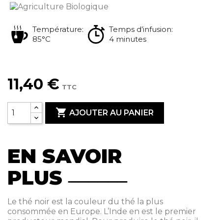
Température:
Temps d’infusion:
85°C
4 minutes
11,40 €
TTC

AJOUTER AU PANIER
EN SAVOIR
PLUS
Le thé noir est la couleur du thé la plus
consommée en Europe. L’Inde en est le premier